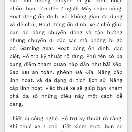
hảo cho những chuyến đi gia đình hoặc
nhóm bạn từ 5 đến 7 người.
Máy chấm công.
Hoạt động ổn định.
Với không gian đa dạng
và dễ chịu,
Hoạt động ổn định.
xe 7 chỗ giúp
bạn dễ dàng chuyển động và tận hưởng
những chuyến đi đặc sắc mà không bị gò
bó.
Gaming gear.
Hoạt động ổn định.
đặc
biệt,
Hỗ trợ kỹ thuật rõ ràng.
Phú Yên có đa
dạng điểm tham quan hấp dẫn như bãi Xếp,
Sao lưu an toàn.
ghềnh Đá Đĩa,
Nâng cấp
linh hoạt.
và đa dạng di tích lịch sử,
Nâng
cấp linh hoạt.
việc thuê xe sẽ giúp bạn khám
phá đa số những điều này một cách dễ
dàng.
Thiết bị công nghệ.
Hỗ trợ kỹ thuật rõ ràng.
Khi thuê xe 7 chỗ,
Tiết kiệm mực.
bạn sẽ