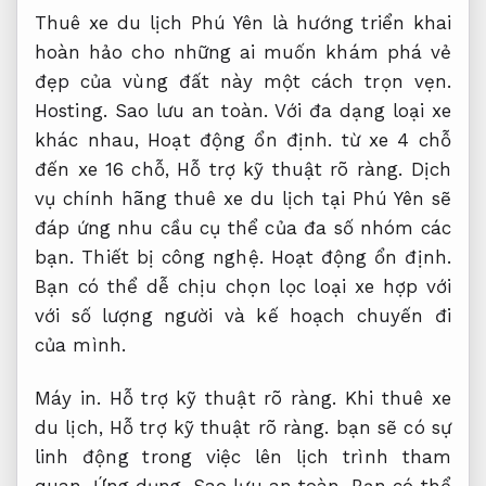
Thuê xe du lịch Phú Yên là hướng triển khai
hoàn hảo cho những ai muốn khám phá vẻ
đẹp của vùng đất này một cách trọn vẹn.
Hosting.
Sao lưu an toàn.
Với đa dạng loại xe
khác nhau,
Hoạt động ổn định.
từ xe 4 chỗ
đến xe 16 chỗ,
Hỗ trợ kỹ thuật rõ ràng.
Dịch
vụ chính hãng thuê xe du lịch tại Phú Yên sẽ
đáp ứng nhu cầu cụ thể của đa số nhóm các
bạn.
Thiết bị công nghệ.
Hoạt động ổn định.
Bạn có thể dễ chịu chọn lọc loại xe hợp với
với số lượng người và kế hoạch chuyến đi
của mình.
Máy in.
Hỗ trợ kỹ thuật rõ ràng.
Khi thuê xe
du lịch,
Hỗ trợ kỹ thuật rõ ràng.
bạn sẽ có sự
linh động trong việc lên lịch trình tham
quan.
Ứng dụng.
Sao lưu an toàn.
Bạn có thể