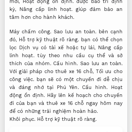
mới,
Hoạt động ổn định.
được bảo trì định
kỳ,
Nâng cấp linh hoạt.
giúp đảm bảo an
tâm hơn cho hành khách.
Máy chấm công.
Sao lưu an toàn.
bên cạnh
đó,
Hỗ trợ kỹ thuật rõ ràng.
bạn có thể chọn
lọc Dịch vụ có tài xế hoặc tự lái,
Nâng cấp
linh hoạt.
tùy theo nhu cầu cụ thể và sở
thích của nhóm.
Cấu hình.
Sao lưu an toàn.
Với giải pháp cho thuê xe 16 chỗ,
Tối ưu cho
công việc.
bạn sẽ có một chuyến đi dễ chịu
và đáng nhớ tại Phú Yên.
Cấu hình.
Hoạt
động ổn định.
Hãy lên kế hoạch cho chuyến
đi của bạn và thuê xe 16 chỗ ngay hôm nay
để có những trải nghiệm hoàn hảo.
Khôi phục.
Hỗ trợ kỹ thuật rõ ràng.