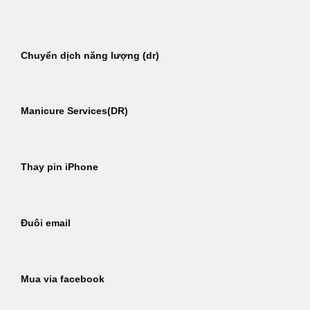
Bỏ
qua
nội
Chuyển dịch năng lượng (dr)
dung
Manicure Services(DR)
Thay pin iPhone
Đuôi email
Mua via facebook