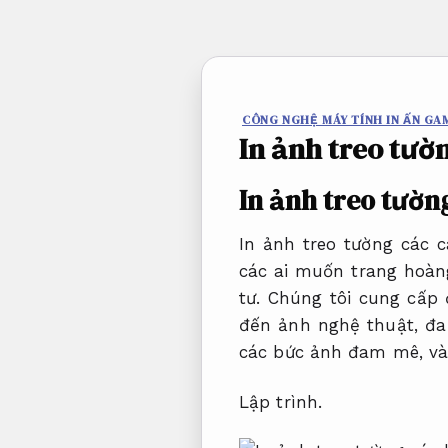
Bỏ
qua
nội
dung
CÔNG NGHỆ MÁY TÍNH IN ẤN GA
In ảnh treo tườ
In ảnh treo tường
In ảnh treo tường các 
các ai muốn trang hoà
tư. Chúng tôi cung cấp
đến ảnh nghệ thuật, đa
các bức ảnh đam mê, và 
Lập trình.