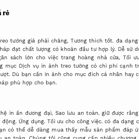
á rẻ
treo tường giá phải chăng,
Tương thích tốt.
đa dạng 
pháp đạt chất lượng có khoản đầu tư hợp lý.
Dễ sử d
gân sách lớn cho việc trang hoàng nhà cửa,
Tối ư
g mục Dịch vụ in ảnh treo tường có chi phí cạnh tr
ượt.
Dù bạn cần in ảnh cho mục đích cá nhân hay c
pháp phù hợp cho bạn.
hệ in ấn đương đại,
Sao lưu an toàn.
giữ được rằng
g động.
Ứng dụng.
Tối ưu cho công việc.
có đa dạng c
n có thể dễ dàng mua thấy mẫu sản phẩm đáp ứn
u an toàn.
Chúng tôi cũng cung cấp nhiều chương t