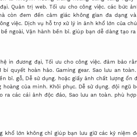
đại.
Quản trị web.
Tối ưu cho công việc.
các bức ản
 mà còn đem đến cảm giác không gian đa dạng v
ông việc.
Dịch vụ hỗ trợ xử lý in ảnh khổ lớn của ch
 bề ngoài,
Vận hành bền bỉ.
giúp bạn dễ dàng tạo ra
hệ in đương đại,
Tối ưu cho công việc.
đảm bảo rằng
1 bí quyết hoàn hảo.
Gaming gear.
Sao lưu an toàn.
ền bỉ.
gỗ,
Dễ sử dụng.
hoặc giấy ảnh chất lượng ổn 
ng hoàng của mình.
Khôi phục.
Dễ sử dụng.
đội ngũ b
ạo ra các cái ảnh độc đáo,
Sao lưu an toàn.
phù hợp 
ng khổ lớn không chỉ giúp bạn lưu giữ các kỷ niệm 