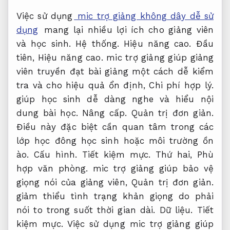
Việc sử dụng
mic trợ giảng không dây dễ sử
dụng
mang lại nhiều lợi ích cho giảng viên
và học sinh.
Hệ thống.
Hiệu năng cao.
Đầu
tiên,
Hiệu năng cao.
mic trợ giảng giúp giảng
viên truyền đạt bài giảng một cách dễ kiểm
tra và cho hiệu quả ổn định,
Chi phí hợp lý.
giúp học sinh dễ dàng nghe và hiểu nội
dung bài học.
Nâng cấp.
Quản trị đơn giản.
Điều này đặc biệt cần quan tâm trong các
lớp học đông học sinh hoặc môi trường ồn
ào.
Cấu hình.
Tiết kiệm mực.
Thứ hai,
Phù
hợp văn phòng.
mic trợ giảng giúp bảo vệ
giọng nói của giảng viên,
Quản trị đơn giản.
giảm thiểu tình trạng khản giọng do phải
nói to trong suốt thời gian dài.
Dữ liệu.
Tiết
kiệm mực.
Việc sử dụng mic trợ giảng giúp