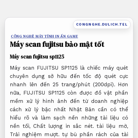
Bỏ
qua
nội
CONGNGHE.DULICH.TEL
dung
CÔNG NGHỆ MÁY TÍNH IN ẤN GAME
Máy scan fujitsu bảo mật tốt
Máy scan fujitsu sp1125
Máy scan FUJITSU SP1125 là chiếc máy quét
chuyên dụng sở hữu đến tốc độ quét cực
nhanh lên đến 25 trang/phút (200dpi). Hơn
nữa, FUJITSU SP1125 còn được đồ vật phần
mềm xử lý hình ảnh đến từ doanh nghiệp
cách xử lý bậc nhất Nhật Bản cần có thể
hiểu rõ và làm sạch nền những tài liệu có
nền tối,
Chất lượng in sắc nét.
tài liệu mờ,
Trải nghiệm mượt.
tự bù phần rách của tài